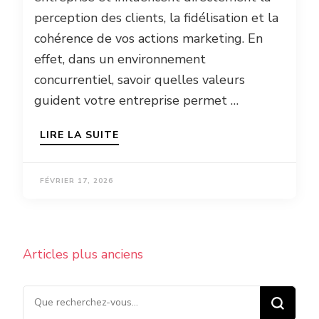
perception des clients, la fidélisation et la
cohérence de vos actions marketing. En
effet, dans un environnement
concurrentiel, savoir quelles valeurs
guident votre entreprise permet …
LIRE LA SUITE
FÉVRIER 17, 2026
Navigation
Articles plus anciens
des
articles
Vous recherchiez quelque
chose ?