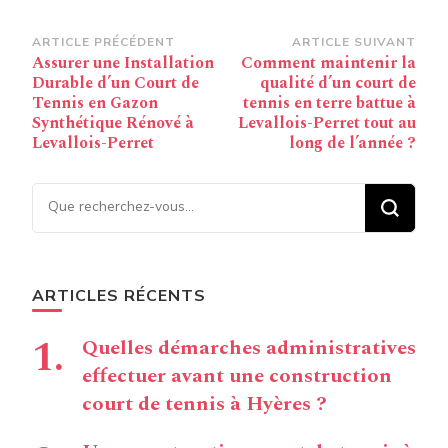
Navigation
ARTICLE PRÉCÉDENT
ARTICLE SUIVANT
Assurer une Installation
Comment maintenir la
d’article
Durable d’un Court de
qualité d’un court de
Tennis en Gazon
tennis en terre battue à
Synthétique Rénové à
Levallois-Perret tout au
Levallois-Perret
long de l’année ?
Vous recherchiez quelque
chose ?
ARTICLES RÉCENTS
Quelles démarches administratives
effectuer avant une construction
court de tennis à Hyères ?