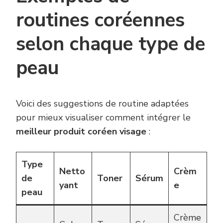
routines coréennes
selon chaque type de
peau
Voici des suggestions de routine adaptées
pour mieux visualiser comment intégrer le
meilleur produit coréen visage
:
Type
Netto
Crèm
de
Toner
Sérum
yant
e
peau
Crème