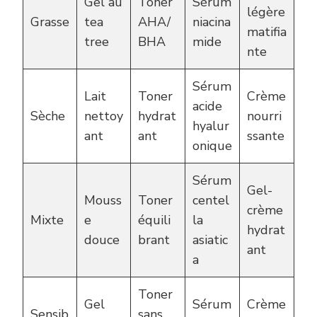
Gel au
Toner
Sérum
légère
Grasse
tea
AHA/
niacina
matifia
tree
BHA
mide
nte
Sérum
Lait
Toner
Crème
acide
Sèche
nettoy
hydrat
nourri
hyalur
ant
ant
ssante
onique
Sérum
Gel-
Mouss
Toner
centel
crème
Mixte
e
équili
la
hydrat
douce
brant
asiatic
ant
a
Toner
Gel
Sérum
Crème
Sensib
sans