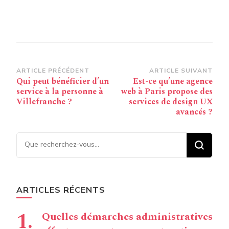
Navigation
ARTICLE PRÉCÉDENT
ARTICLE SUIVANT
Qui peut bénéficier d’un
Est-ce qu’une agence
d’article
service à la personne à
web à Paris propose des
Villefranche ?
services de design UX
avancés ?
Vous recherchiez quelque
chose ?
ARTICLES RÉCENTS
Quelles démarches administratives