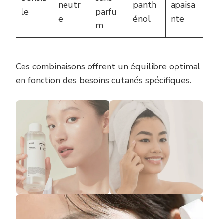
neutr
panth
apaisa
le
parfu
e
énol
nte
m
Ces combinaisons offrent un équilibre optimal
en fonction des besoins cutanés spécifiques.