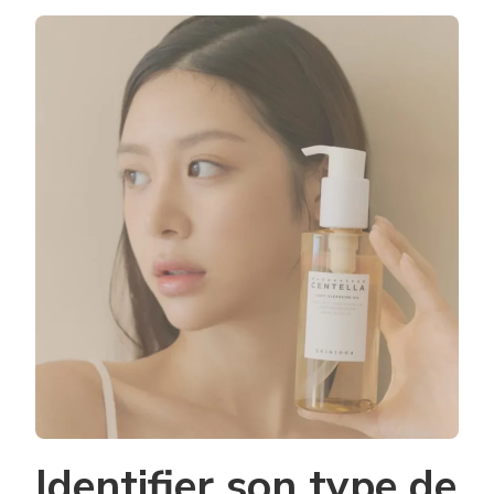
RECONNAÎ
LE
MEILLEUR
PRODUIT
CORÉEN
VISAGE
SELON
SON
TYPE
DE
PEAU
?
Identifier son type de