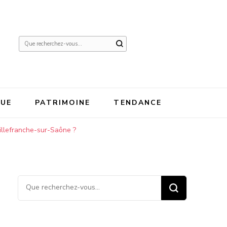
Vous
recherchiez
quelque
chose ?
QUE
PATRIMOINE
TENDANCE
illefranche-sur-Saône ?
Vous recherchiez quelque
chose ?