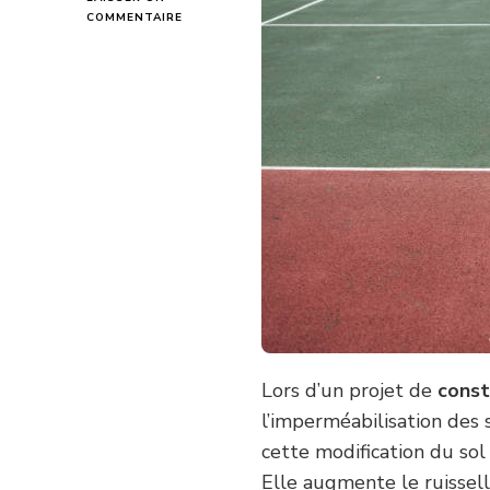
SUR
COMMENTAIRE
COMMENT
COMPENSER
L’IMPERMÉABILISATION
DES
SOLS
CAUSÉE
PAR
LA
CONSTRUCTION
COURT
DE
TENNIS
À
VILLEFRANCHE-
SUR-
SAÔNE
?
Lors d’un projet de
const
l’imperméabilisation des 
cette modification du so
Elle augmente le ruisselle