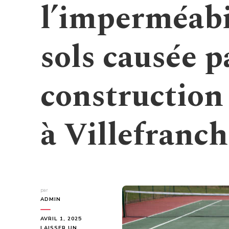
l’imperméabi
sols causée p
construction 
à Villefranc
par
ADMIN
AVRIL 1, 2025
LAISSER UN