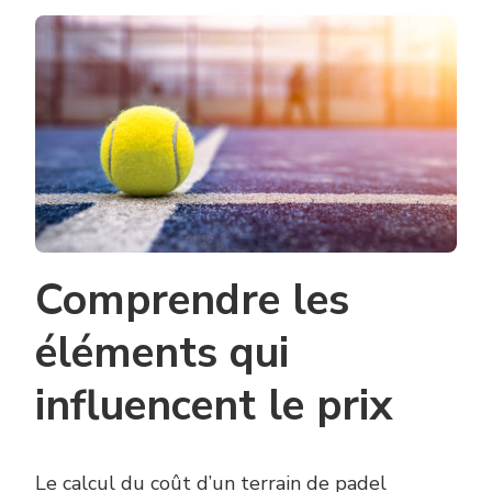
OBTENIR
UNE
ESTIMATI
FIABLE
DU
COÛT
CONSTRU
TERRAIN
DE
PADEL
?
Comprendre les
éléments qui
influencent le prix
Le calcul du coût d’un terrain de padel