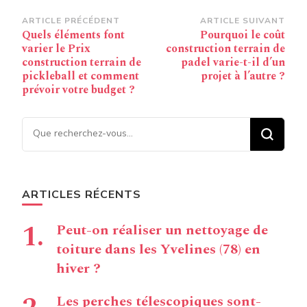
Navigation
ARTICLE PRÉCÉDENT
ARTICLE SUIVANT
Quels éléments font
Pourquoi le coût
d’article
varier le Prix
construction terrain de
construction terrain de
padel varie-t-il d’un
pickleball et comment
projet à l’autre ?
prévoir votre budget ?
Vous recherchiez quelque
chose ?
ARTICLES RÉCENTS
Peut-on réaliser un nettoyage de
toiture dans les Yvelines (78) en
hiver ?
Les perches télescopiques sont-