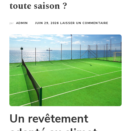
toute saison ?
SUR
par
ADMIN
JUIN 29, 2026
LAISSER UN COMMENTAIRE
COMMENT
UNE
CONSTRUCT
COURT
DE
TENNIS
GAZON
SYNTHETIQ
À
CANNES
GARANTIT-
ELLE
UNE
PRATIQUE
DU
TENNIS
EN
Un revêtement
TOUTE
SAISON
?