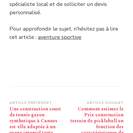
spécialiste local et de solliciter un devis
personnalisé.
Pour approfondir le sujet, n’hésitez pas à lire
cet article :
aventure sportive
Navigation
ARTICLE PRÉCÉDENT
ARTICLE SUIVANT
Une construction court
Comment estimer le
d’article
de tennis gazon
Prix construction
synthetique à Cannes
terrain de pickleball en
est-elle adaptée à un
fonction des
usage intensif toute
caractéristiques de