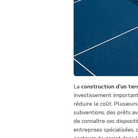
DES
SUBVENTIONS
OU
AIDES
FINANCIÈRES
POUR
LA
CONSTRUCTION
D’UN
TERRAIN
DE
TENNIS
À
GASSIN
?
La
construction d’un ter
investissement important.
réduire le coût. Plusieur
subventions, des prêts av
de connaître ces dispositi
entreprises spécialisées