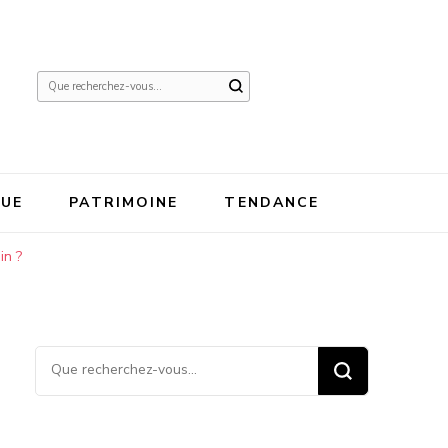
Vous
recherchiez
quelque
chose ?
QUE
PATRIMOINE
TENDANCE
in ?
Vous recherchiez quelque
chose ?