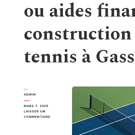
ou aides fina
construction 
tennis à Gass
par
ADMIN
MARS 7, 2025
LAISSER UN
SUR
COMMENTAIRE
EXISTE-
T-
IL