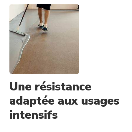
POUR
SOL
GARAGE
À
LYON
:
RÉSISTE-
T-
ELLE
AUX
FORTES
CHARGES
ET
AUX
FROTTEME
Une résistance
?
adaptée aux usages
intensifs