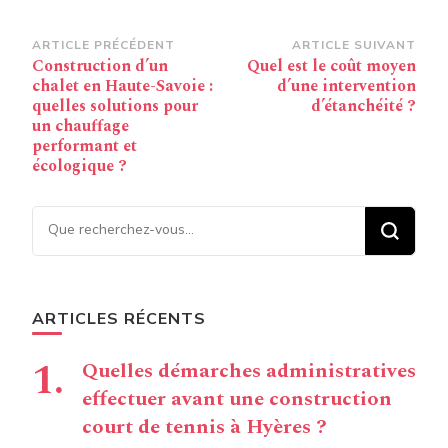
Navigation
ARTICLE PRÉCÉDENT
ARTICLE SUIVANT
Construction d’un
Quel est le coût moyen
d’article
chalet en Haute-Savoie :
d’une intervention
quelles solutions pour
d’étanchéité ?
un chauffage
performant et
écologique ?
Vous recherchiez quelque
chose ?
ARTICLES RÉCENTS
Quelles démarches administratives
effectuer avant une construction
court de tennis à Hyères ?