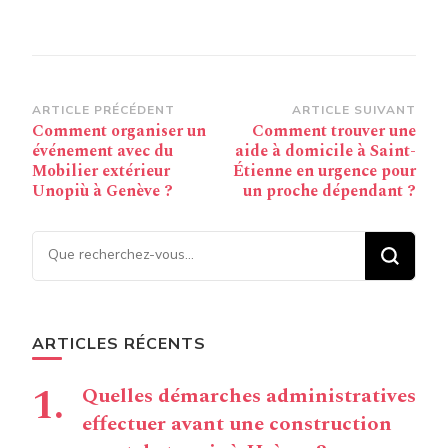
Navigation
ARTICLE PRÉCÉDENT
ARTICLE SUIVANT
Comment organiser un
Comment trouver une
d’article
événement avec du
aide à domicile à Saint-
Mobilier extérieur
Étienne en urgence pour
Unopiù à Genève ?
un proche dépendant ?
Vous recherchiez quelque
chose ?
ARTICLES RÉCENTS
Quelles démarches administratives
effectuer avant une construction