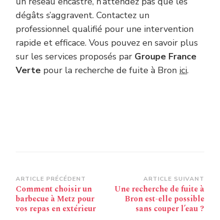
un réseau encastré, n’attendez pas que les
dégâts s’aggravent. Contactez un
professionnel qualifié pour une intervention
rapide et efficace. Vous pouvez en savoir plus
sur les services proposés par
Groupe France
Verte
pour la recherche de fuite à Bron
ici
.
Navigation
ARTICLE PRÉCÉDENT
ARTICLE SUIVANT
Comment choisir un
Une recherche de fuite à
d’article
barbecue à Metz pour
Bron est-elle possible
vos repas en extérieur
sans couper l’eau ?