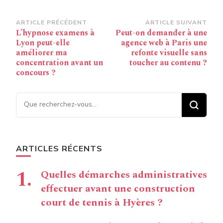
Navigation
ARTICLE PRÉCÉDENT
ARTICLE SUIVANT
L’hypnose examens à
Peut-on demander à une
d’article
Lyon peut-elle
agence web à Paris une
améliorer ma
refonte visuelle sans
concentration avant un
toucher au contenu ?
concours ?
Vous recherchiez quelque
chose ?
ARTICLES RÉCENTS
Quelles démarches administratives
effectuer avant une construction
court de tennis à Hyères ?