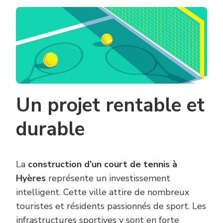
LA
CONSTRUCT
D’UN
COURT
DE
TENNIS
À
HYÈRES
EST
UN
BON
Un projet rentable et
INVESTISSE
?
durable
La
construction d’un court de tennis à
Hyères
représente un investissement
intelligent. Cette ville attire de nombreux
touristes et résidents passionnés de sport. Les
infrastructures sportives y sont en forte