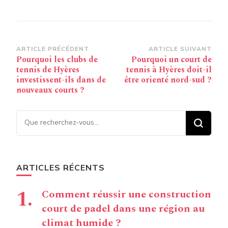
Navigation
ARTICLE PRÉCÉDENT
ARTICLE SUIVANT
Pourquoi les clubs de
Pourquoi un court de
d’article
tennis de Hyères
tennis à Hyères doit-il
investissent-ils dans de
être orienté nord-sud ?
nouveaux courts ?
Vous recherchiez quelque
chose ?
ARTICLES RÉCENTS
Comment réussir une construction
court de padel dans une région au
climat humide ?