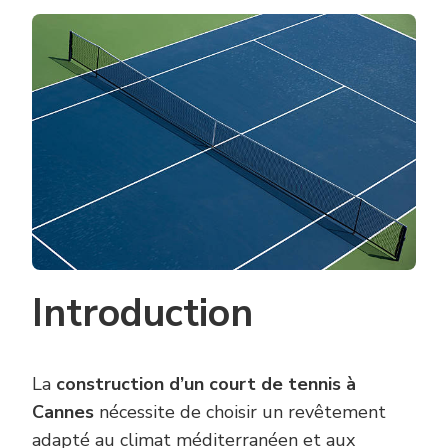
SONT
LES
OPTIONS
DE
REVÊTEME
INNOVANTE
POUR
LA
CONSTRUC
D’UN
COURT
DE
TENNIS
À
CANNES
?
Introduction
La
construction d’un court de tennis à
Cannes
nécessite de choisir un revêtement
adapté au climat méditerranéen et aux