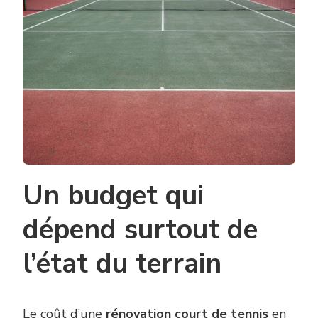
DE
TENNIS
:
QUEL
BUDGET
SELON
LES
TRAVAUX
À
RÉALISER
?
Un budget qui
dépend surtout de
l’état du terrain
Le coût d’une
rénovation court de tennis
en