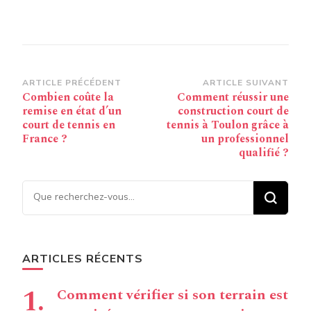
Navigation
ARTICLE PRÉCÉDENT
ARTICLE SUIVANT
Combien coûte la
Comment réussir une
d’article
remise en état d’un
construction court de
court de tennis en
tennis à Toulon grâce à
France ?
un professionnel
qualifié ?
Vous recherchiez quelque
chose ?
ARTICLES RÉCENTS
Comment vérifier si son terrain est