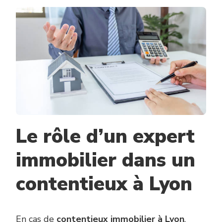
EXPERT
PEUT-
IL
INTERVE
LORS
D’UN
RÈGLEME
DE
CONTENT
IMMOBILI
À
LYON
?
Le rôle d’un expert
immobilier dans un
contentieux à Lyon
En cas de
contentieux immobilier à Lyon
,