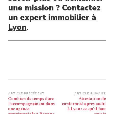
une mission ? Contactez
un
expert immobilier à
Lyon
.
Navigation
ARTICLE PRÉCÉDENT
ARTICLE SUIVANT
Combien de temps dure
Attestation de
d’article
l’accompagnement dans
conformité après audit
une agence
à Lyon : ce qu’il faut
matrimoniale à Roanne
savoir