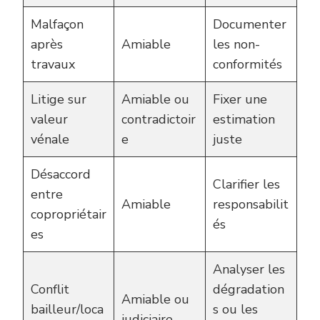
Malfaçon
Documenter
après
Amiable
les non-
travaux
conformités
Litige sur
Amiable ou
Fixer une
valeur
contradictoir
estimation
vénale
e
juste
Désaccord
Clarifier les
entre
Amiable
responsabilit
copropriétair
és
es
Analyser les
Conflit
dégradation
Amiable ou
bailleur/loca
s ou les
judiciaire