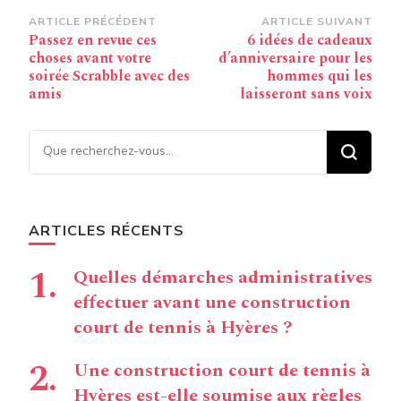
Navigation
ARTICLE PRÉCÉDENT
ARTICLE SUIVANT
Passez en revue ces
6 idées de cadeaux
d’article
choses avant votre
d’anniversaire pour les
soirée Scrabble avec des
hommes qui les
amis
laisseront sans voix
Vous recherchiez quelque
chose ?
ARTICLES RÉCENTS
Quelles démarches administratives
effectuer avant une construction
court de tennis à Hyères ?
Une construction court de tennis à
Hyères est-elle soumise aux règles