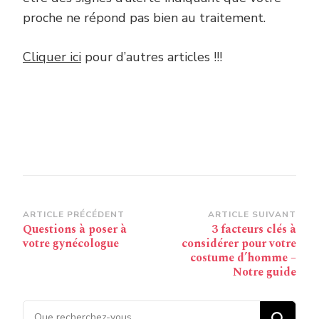
proche ne répond pas bien au traitement.
Cliquer ici
pour d’autres articles !!!
Navigation
ARTICLE PRÉCÉDENT
ARTICLE SUIVANT
Questions à poser à
3 facteurs clés à
d’article
votre gynécologue
considérer pour votre
costume d’homme –
Notre guide
Vous recherchiez quelque