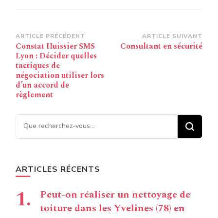
Navigation
ARTICLE PRÉCÉDENT
ARTICLE SUIVANT
Constat Huissier SMS
Consultant en sécurité
d’article
Lyon : Décider quelles
tactiques de
négociation utiliser lors
d’un accord de
règlement
Vous recherchiez quelque
chose ?
ARTICLES RÉCENTS
Peut-on réaliser un nettoyage de
toiture dans les Yvelines (78) en