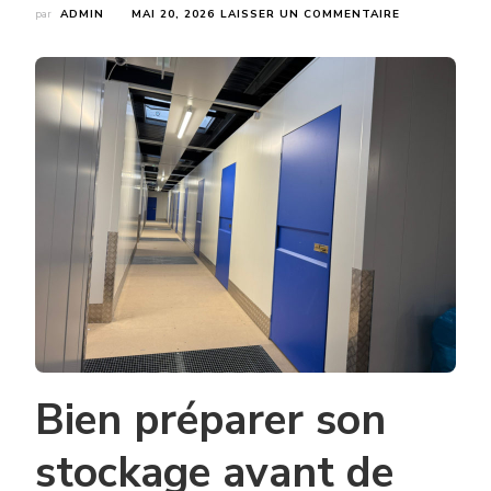
SUR
par
ADMIN
MAI 20, 2026
LAISSER UN COMMENTAIRE
COMMENT
OPTIMISER
SON
ESPACE
DANS
UN
GARDE
MEUBLE
BOURGOIN-
JALLIEU
POUR
STOCKER
PLUS
EFFICACEMEN
?
Bien préparer son
stockage avant de