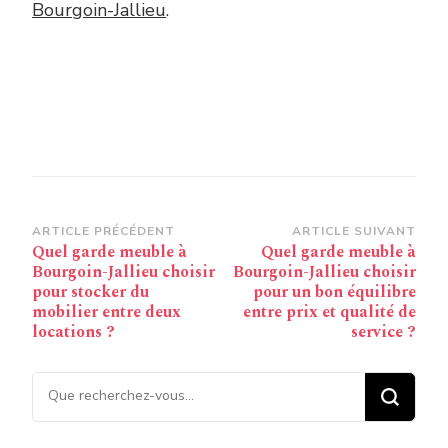
Bourgoin-Jallieu
.
Navigation
ARTICLE PRÉCÉDENT
ARTICLE SUIVANT
Quel garde meuble à
Quel garde meuble à
d’article
Bourgoin-Jallieu choisir
Bourgoin-Jallieu choisir
pour stocker du
pour un bon équilibre
mobilier entre deux
entre prix et qualité de
locations ?
service ?
Vous recherchiez quelque
chose ?