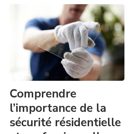
CE
MIEUX
D’OPTE
POUR
DU
VITRAG
ANTI-
EFFRAC
À
LYON
OU
DES
BARREA
AUX
FENÊTR
?
Comprendre
l’importance de la
sécurité résidentielle