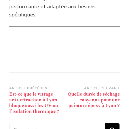
performante et adaptée aux besoins
spécifiques.
Navigation
ARTICLE PRÉCÉDENT
ARTICLE SUIVANT
Est-ce que le vitrage
Quelle durée de séchage
d’article
anti-effraction à Lyon
moyenne pour une
bloque aussi les UV ou
peinture époxy à Lyon ?
l’isolation thermique ?
Vous recherchiez quelque