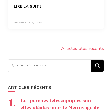
LIRE LA SUITE
NOVEMBRE 9, 2020
Navigation
Articles plus récents
des
articles
Vous recherchiez quelque
chose ?
ARTICLES RÉCENTS
Les perches télescopiques sont-
elles idéales pour le Nettoyage de