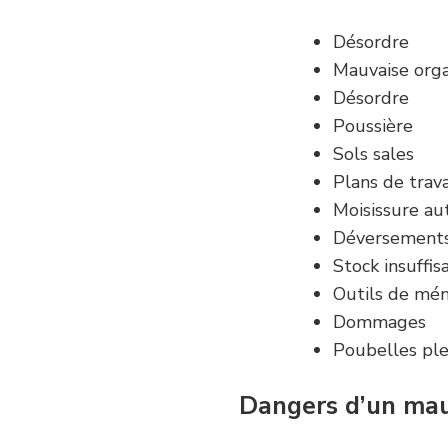
Désordre
Mauvaise orga
Désordre
Poussière
Sols sales
Plans de trava
Moisissure au
Déversements 
Stock insuffis
Outils de mén
Dommages
Poubelles ple
Dangers d’un mau