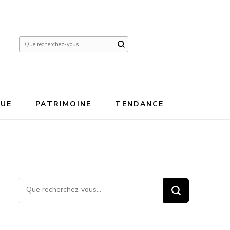
Vous
recherchiez
quelque
chose ?
QUE
PATRIMOINE
TENDANCE
Vous recherchiez quelque
chose ?