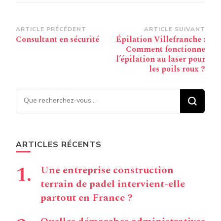
Navigation
ARTICLE PRÉCÉDENT
ARTICLE SUIVANT
Consultant en sécurité
Épilation Villefranche :
d’article
Comment fonctionne
l’épilation au laser pour
les poils roux ?
Vous recherchiez quelque
chose ?
ARTICLES RÉCENTS
Une entreprise construction
terrain de padel intervient-elle
partout en France ?